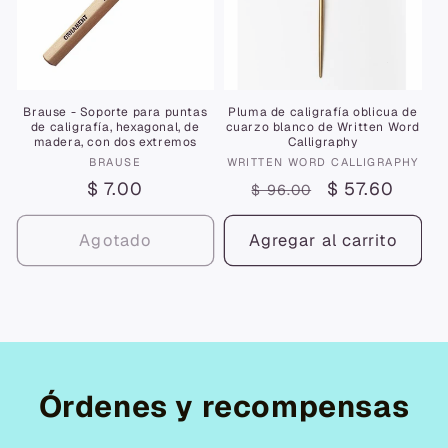
Brause - Soporte para puntas
Pluma de caligrafía oblicua de
de caligrafía, hexagonal, de
cuarzo blanco de Written Word
madera, con dos extremos
Calligraphy
Proveedor:
Proveedor:
BRAUSE
WRITTEN WORD CALLIGRAPHY
Precio
$ 7.00
Precio
Precio
$ 57.60
$ 96.00
habitual
habitual
de
oferta
Agotado
Agregar al carrito
Órdenes y recompensas