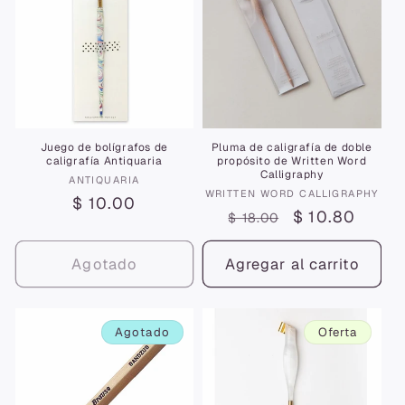
Juego de bolígrafos de
Pluma de caligrafía de doble
caligrafía Antiquaria
propósito de Written Word
Calligraphy
Proveedor:
ANTIQUARIA
Proveedor:
WRITTEN WORD CALLIGRAPHY
Precio
$ 10.00
Precio
Precio
$ 10.80
$ 18.00
habitual
habitual
de
oferta
Agotado
Agregar al carrito
Agotado
Oferta